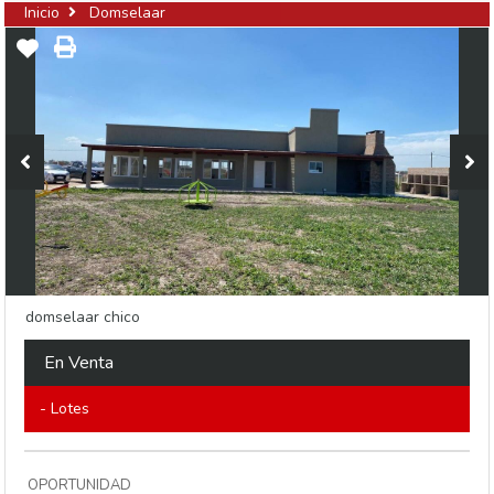
Inicio
Domselaar
domselaar chico
En Venta
- Lotes
OPORTUNIDAD