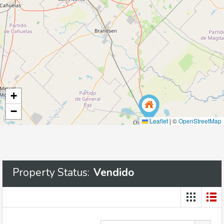
+
−
Leaflet
|
©
OpenStreetMap
Property Status:
Vendido