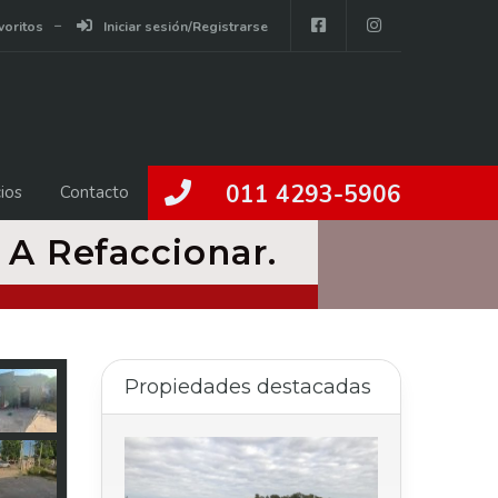
voritos
Iniciar sesión/Registrarse
011 4293-5906
ios
Contacto
A Refaccionar.
Propiedades destacadas