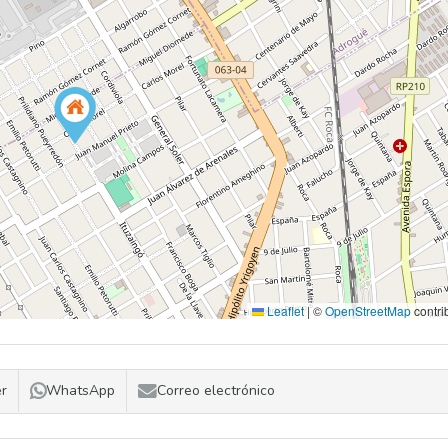
Leaflet
|
©
OpenStreetMap
contri
er
WhatsApp
Correo electrónico